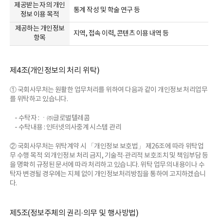
는
제공받는 자의 개인
통계 작성 및 학술 연구 등
개
정보 이용 목적
인
제공하는 개인정보
정
지역, 접속 이력, 콘텐츠 이용 내역 등
항목
보
항
목
에
제4조(개인정보의 처리 위탁)
대
해
① 국회사무처는 원활한 업무처리를 위하여 다음과 같이 개인정보 처리업무
설
를 위탁하고 있습니다.
명
하
- 수탁자 : ㆍ㈜글로벌텔레콤
는
- 수탁내용 : 인터넷의사중계 시스템 관리
표
입
② 국회사무처는 위탁계약 시 「개인정보 보호법」 제26조에 따라 위탁업
니
무 수행 목적 외 개인정보 처리 금지, 기술적·관리적 보호조치 및 책임부담 등
다.
을 명확히 규정된 문서에 따라 처리하고 있습니다. 위탁 업무의 내용이나 수
탁자 변경될 경우에는 지체 없이 개인정보처리방침을 통하여 고지하겠습니
다.
제5조(정보주체의 권리·의무 및 행사방법)