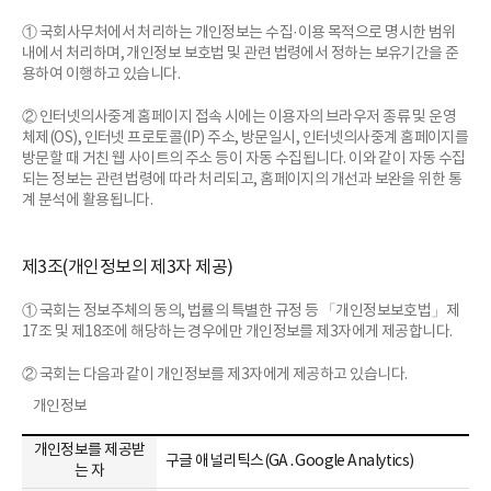
자,
① 국회사무처에서 처리하는 개인정보는 수집·이용 목적으로 명시한 범위
개
내에서 처리하며, 개인정보 보호법 및 관련 법령에서 정하는 보유기간을 준
인
용하여 이행하고 있습니다.
정
보
② 인터넷의사중계 홈페이지 접속 시에는 이용자의 브라우저 종류 및 운영
를
체제(OS), 인터넷 프로토콜(IP) 주소, 방문일시, 인터넷의사중계 홈페이지를
제
방문할 때 거친 웹 사이트의 주소 등이 자동 수집됩니다. 이와 같이 자동 수집
공
되는 정보는 관련 법령에 따라 처리되고, 홈페이지의 개선과 보완을 위한 통
받
계 분석에 활용됩니다.
는
자
의
제3조(개인정보의 제3자 제공)
개
인
정
① 국회는 정보주체의 동의, 법률의 특별한 규정 등 「개인정보보호법」제
보
17조 및 제18조에 해당하는 경우에만 개인정보를 제3자에게 제공합니다.
이
용
② 국회는 다음과 같이 개인정보를 제3자에게 제공하고 있습니다.
목
개인정보
적,
제
개인정보를 제공받
공
구글 애널리틱스(GA․Google Analytics)
는 자
하