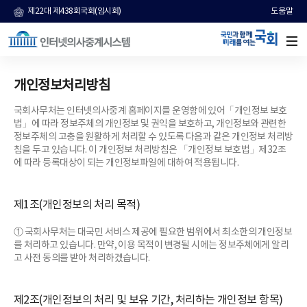
개
제22대 제438회국회(임시회)
도움말
본문 바로가기
인
정
보
제
3
자
개인정보처리방침
제
공
국회사무처는 인터넷의사중계 홈페이지를 운영함에 있어「개인정보 보호
에
법」에 따라 정보주체의 개인정보 및 권익을 보호하고, 개인정보와 관련한
관
정보주체의 고충을 원활하게 처리할 수 있도록 다음과 같은 개인정보 처리방
련
침을 두고 있습니다. 이 개인정보 처리방침은 「개인정보 보호법」제32조
된
에 따라 등록대상이 되는 개인정보파일에 대하여 적용됩니다.
표
로
개
제1조(개인정보의 처리 목적)
인
정
① 국회사무처는 대국민 서비스 제공에 필요한 범위에서 최소한의 개인정보
보
를 처리하고 있습니다. 만약, 이용 목적이 변경될 시에는 정보주체에게 알리
를
고 사전 동의를 받아 처리하겠습니다.
제
공
받
제2조(개인정보의 처리 및 보유 기간, 처리하는 개인정보 항목)
는