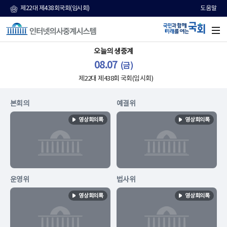
제22대 제438회국회(임시회)
도움말
본문 바로가기
오늘의 생중계
08.07
(금)
제
22
대 제
438
회 국회(임시회)
본회의
예결위
영상회의록
영상회의록
운영위
법사위
영상회의록
영상회의록