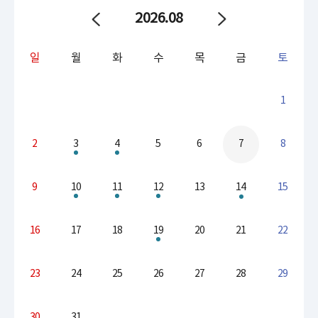
달
2026.
08
력
내
역
표
일
월
화
수
목
금
토
-
일,
월,
1
화,
수,
목,
2
3
4
5
6
7
8
금,
토
요
9
10
11
12
13
14
15
일
구
성
16
17
18
19
20
21
22
23
24
25
26
27
28
29
30
31